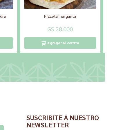
edra
Pizzeta margarita
Pizza toma
GS 28.000
Agregar al carrito
SUSCRIBITE A NUESTRO
NEWSLETTER