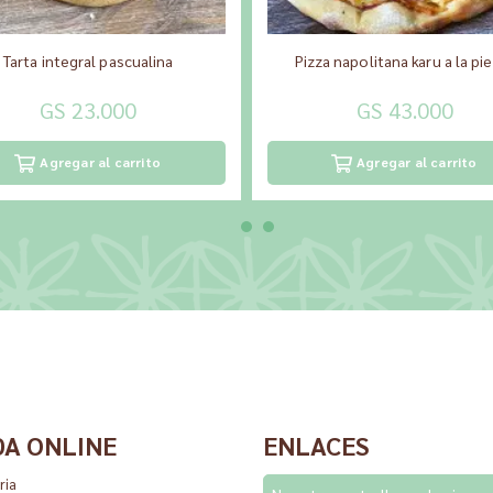
Tarta integral pascualina
Pizza napolitana karu a la pi
GS 23.000
GS 43.000
Agregar al carrito
Agregar al carrito
DA ONLINE
ENLACES
ria