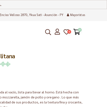
.
Enciso Velloso 2870, Ykua Satĩ - Asunción - PY
Mayoristas
0
0
litana
a al vacío, lista para llevar al horno. Está hecha con
o mozzarella, jamón de pollo y oregano . Lo que más
calidad de sus productos, es la textura fina y crocante,
piedra.