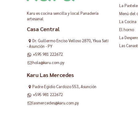
La Pastele
Karu es cocina sencilla y local Panadería
Menú del 
artesanal
La Cocina
Casa Central
El horno
La Despen
Dr. Guillermo Enciso Velloso 2870, Ykua Satĩ
Las Canast
- Asunción - PY
+595 981 222672
hola@karu.com.py
Karu Las Mercedes
Padre Egidio Cardozo 553, Asunción
+595 981 222672
lasmercedes@karu.com.py