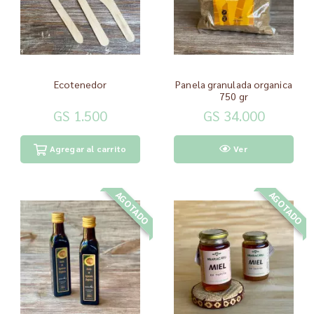
Ecotenedor
Panela granulada organica
750 gr
GS 1.500
GS 34.000
Agregar al carrito
Ver
AGOTADO
AGOTADO