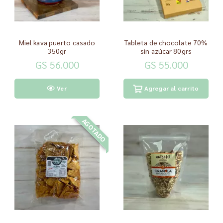
Miel kava puerto casado
Tableta de chocolate 70%
350gr
sin azúcar 80grs
GS 56.000
GS 55.000
Ver
Agregar al carrito
AGOTADO