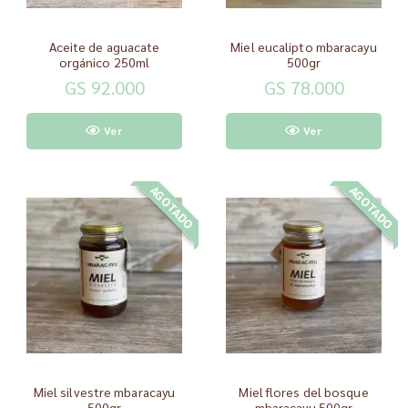
Aceite de aguacate
Miel eucalipto mbaracayu
orgánico 250ml
500gr
GS 92.000
GS 78.000
Ver
Ver
AGOTADO
AGOTADO
Miel silvestre mbaracayu
Miel flores del bosque
500gr
mbaracayu 500gr