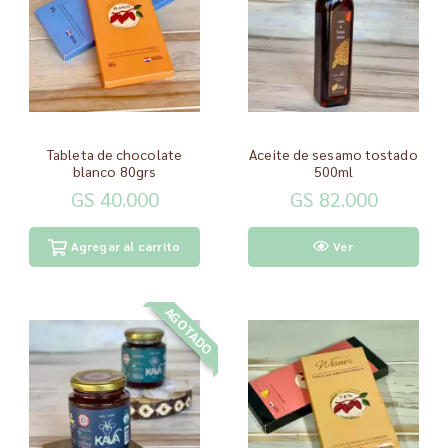
Tableta de chocolate
Aceite de sesamo tostado
blanco 80grs
500ml
GS 40.000
GS 82.000
Agregar al carrito
Ver
AGOTADO