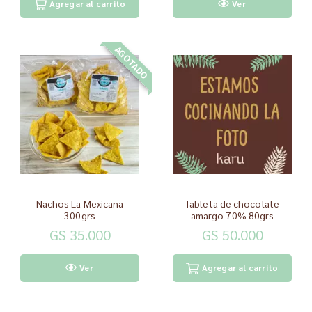
Agregar al carrito
Ver
AGOTADO
Nachos La Mexicana
Tableta de chocolate
300grs
amargo 70% 80grs
GS 35.000
GS 50.000
Ver
Agregar al carrito