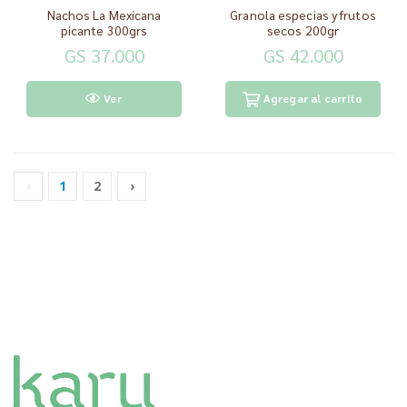
Nachos La Mexicana
Granola especias y frutos
picante 300grs
secos 200gr
GS 37.000
GS 42.000
Ver
Agregar al carrito
‹
1
2
›