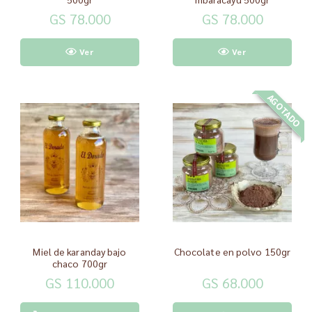
GS 78.000
GS 78.000
Ver
Ver
AGOTADO
Miel de karanday bajo
Chocolate en polvo 150gr
chaco 700gr
GS 110.000
GS 68.000