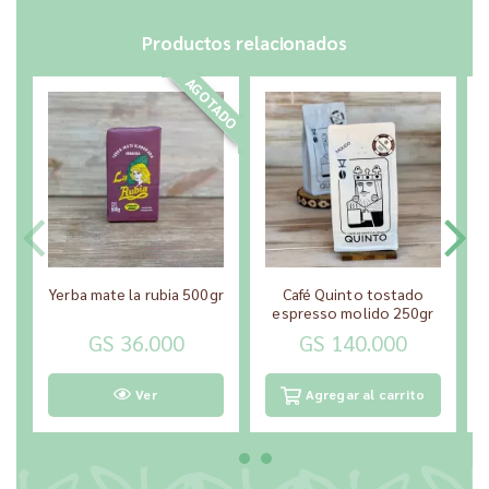
Productos relacionados
AGOTADO
Yerba mate la rubia 500gr
Café Quinto tostado
espresso molido 250gr
GS 36.000
GS 140.000
Ver
Agregar al carrito