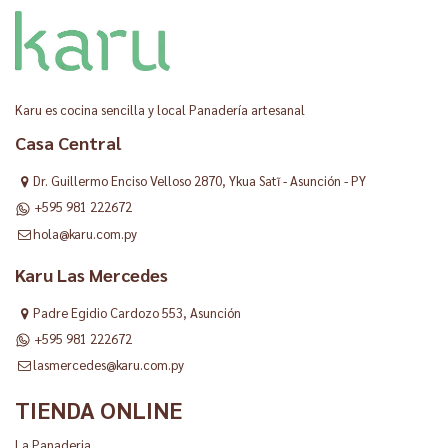
Karu es cocina sencilla y local Panadería artesanal
Casa Central
Dr. Guillermo Enciso Velloso 2870, Ykua Satĩ - Asunción - PY
+595 981 222672
hola@karu.com.py
Karu Las Mercedes
Padre Egidio Cardozo 553, Asunción
+595 981 222672
lasmercedes@karu.com.py
TIENDA ONLINE
La Panaderia