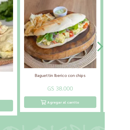
Baguettin Iberico con chips
Focaccia de
GS 38.000
Agregar al carrito