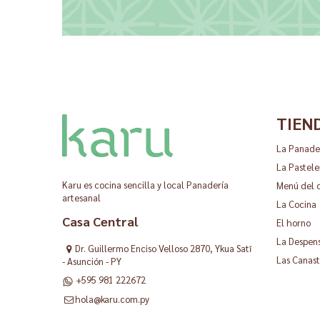
TIEN
La Panade
La Pastele
Karu es cocina sencilla y local Panadería
Menú del 
artesanal
La Cocina
Casa Central
El horno
La Despen
Dr. Guillermo Enciso Velloso 2870, Ykua Satĩ
Las Canast
- Asunción - PY
+595 981 222672
hola@karu.com.py