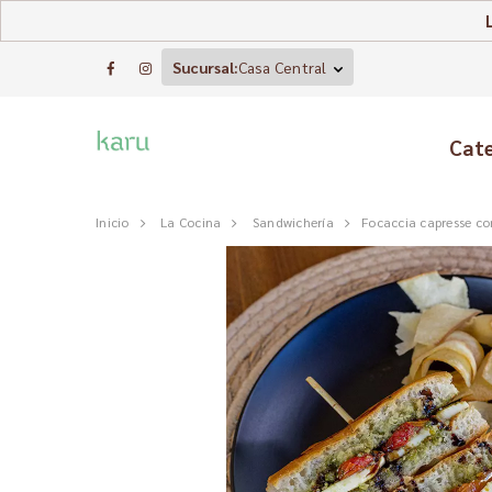
Sucursal:
Casa Central
Cat
Inicio
La Cocina
Sandwichería
Focaccia capresse co