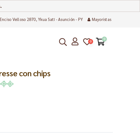
.
Enciso Velloso 2870, Ykua Satĩ - Asunción - PY
Mayoristas
0
0
resse con chips