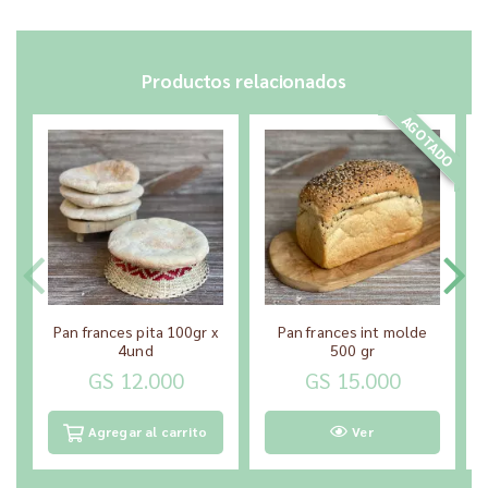
Productos relacionados
AGOTADO
Pan frances pita 100gr x
Pan frances int molde
4und
500 gr
GS 12.000
GS 15.000
Agregar al carrito
Ver