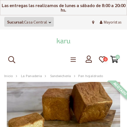
Las entregas las realizamos de lunes a sábado de 8:00 a 20:00
hs.
Sucursal:
Casa Central
Mayoristas
0
0
Inicio
La Panaderia
Sandwichería
Pan hojaldrado
AGOTAD