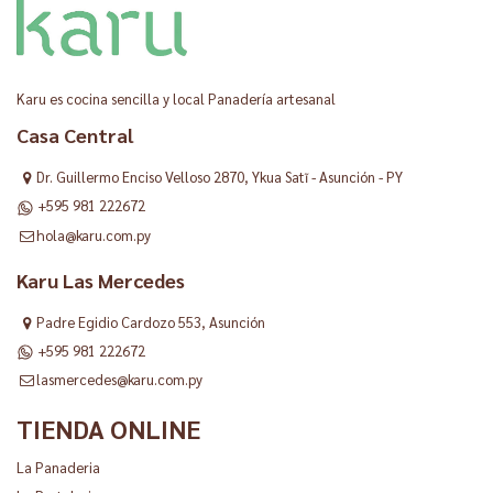
Karu es cocina sencilla y local Panadería artesanal
Casa Central
Dr. Guillermo Enciso Velloso 2870, Ykua Satĩ - Asunción - PY
+595 981 222672
hola@karu.com.py
Karu Las Mercedes
Padre Egidio Cardozo 553, Asunción
+595 981 222672
lasmercedes@karu.com.py
TIENDA ONLINE
La Panaderia