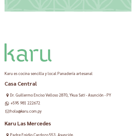
Karu es cocina sencilla y local Panadería artesanal
Casa Central
Dr. Guillermo Enciso Velloso 2870, Ykua Satĩ - Asunción - PY
+595 981 222672
hola@karu.com.py
Karu Las Mercedes
Padre Egidio Cardozo 553, Asunción